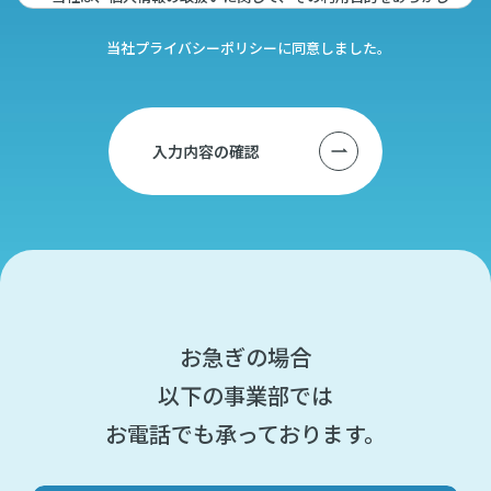
め特定し、公表又は通知します。
当社プライバシーポリシーに同意しました。
・ 当社が取得した個人情報は、取得の際に示した利用目的範囲外
では、一切利用しません。
・ 当社が個人情報の取扱いを外部に委託する場合は、個人情報を
適切に取扱っていると認められる委託先を選定し、契約などに
入力内容の確認
より、委託先においても個人情報の安全管理、秘密保持等、適
切な管理を実施させます。
・ 個人情報をグループ企業などと共同利用する際は、①共同利用
する個人データ項目、②共同利用する者の範囲、③共同利用の
目的、④個人情報の管理について責任を有する者をあらかじめ
公表、又は通知します。
お急ぎの場合
・ 当社が保有する個人情報は、法令で許された場合を除き、本人
以下の事業部では
の同意がない限り、第三者に開示、提供しません。
・ 当社が保有する個人情報を、適切かつ合理的なレベルの安全対
お電話でも承っております。
策を実施することにより、個人情報の不正な侵入、紛失、改ざ
ん、漏えいなどの危険防止に努めます。