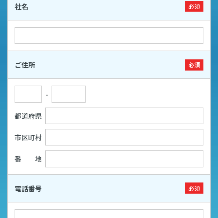
社名
必須
ご住所
必須
-
都道府県
市区町村
番 地
電話番号
必須