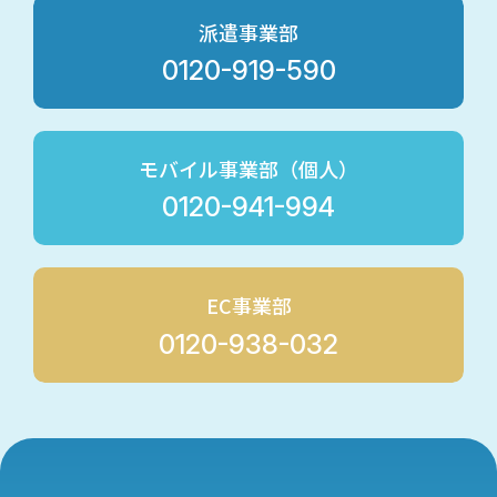
派遣事業部
3.法令・規範の遵守
0120-919-590
当社は、個人情報の取扱いにおいて、適用される法令及びその他
の規範を遵守します。
モバイル事業部（個人）
4.教育
0120-941-994
当社は、役員及び社員に、個人情報保護に対する重要性を理解さ
せ、確実な実施を図るため、教育計画及び教育資料に従い、継続
的かつ定期的に教育を行います。
EC事業部
5.継続的改善
0120-938-032
当社は、個人情報保護体制を適切に維持する為、コンプライアン
ス・プログラムを定期的に見直し、その改善に努めます。
会社の個人情報に関する取扱いについて（個人情報保